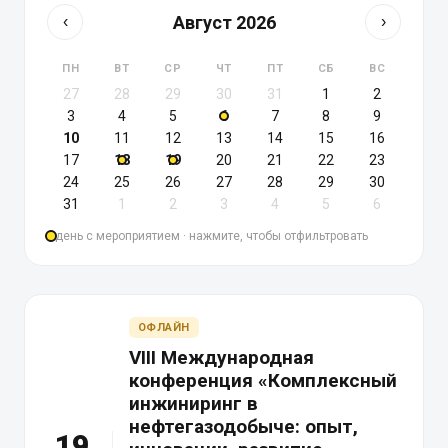
Август 2026
‹
›
ПН
ВТ
СР
ЧТ
ПТ
СБ
ВС
27
28
29
30
31
1
2
3
4
5
6
7
8
9
10
11
12
13
14
15
16
17
18
19
20
21
22
23
24
25
26
27
28
29
30
31
1
2
3
4
5
6
день с мероприятием · нажмите, чтобы отфильтровать
ОФЛАЙН
VIII Международная
конференция «Комплексный
инжиниринг в
нефтегазодобыче: опыт,
19