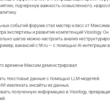
риятию, подчеркнув важность осмысленного, «взросл
алитику.
ьных событий форума стал мастер-класс от Максима 
ра экспертизы и развития компетенций Visiology. Он 
колько шагов можно настроить анализ неструктурир
имер, вакансий с hh.ru — с помощью AI-интеграции
го времени Максим демонстрировал:
ать текстовые данные с помощью LLM-моделей;
ИИ извлекать инсайты из данных;
овать полученную информацию в Visiology, превраща
ий.