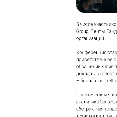
В числе участнико
Group, Ленты, Танд
организаций.
Конференция стар
приветственное сл
обращении Юлия п
доклады экспертов
– бесплатного BI-
Практическая час
аналитика Conteq,
абстрактная тенд
технологии, повы