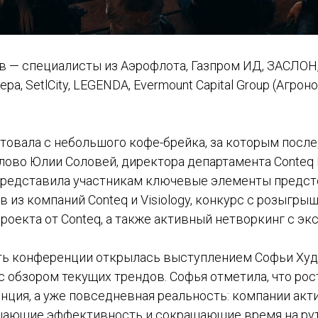
в — специалисты из Аэрофлота, Газпром ИД, ЗАСЛОН,
ера, SetlCity, LEGENDA, Evermount Capital Group (Агрон
товала с небольшого кофе-брейка, за которым посл
ово Юлии Соловей, директора департамента Conteq B
редставила участникам ключевые элементы предст
 из компаний Conteq и Visiology, конкурс с розыгры
проекта от Conteq, а также активный нетворкинг с эк
ть конференции открылась выступлением Софьи Худа
 с обзором текущих трендов. Софья отметила, что рос
енция, а уже повседневная реальность: компании ак
шающие эффективность и сокращающие время на рут