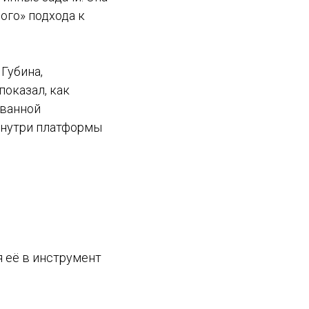
ого» подхода к
Губина,
показал, как
ованной
 внутри платформы
я её в инструмент