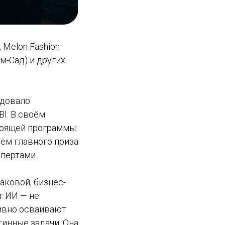
 Melon Fashion
ом-Сад) и других
едовало
I. В своём
оящей программы:
шем главного приза
спертами.
ковой, бизнес-
т ИИ — не
тивно осваивают
инные задачи. Она