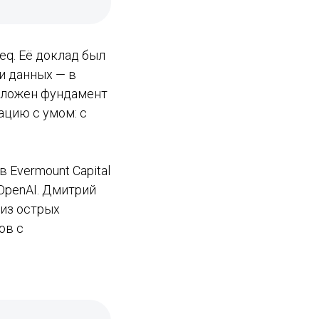
eq. Её доклад был
и данных — в
заложен фундамент
ацию с умом: с
Evermount Capital
 OpenAI. Дмитрий
 из острых
ов с