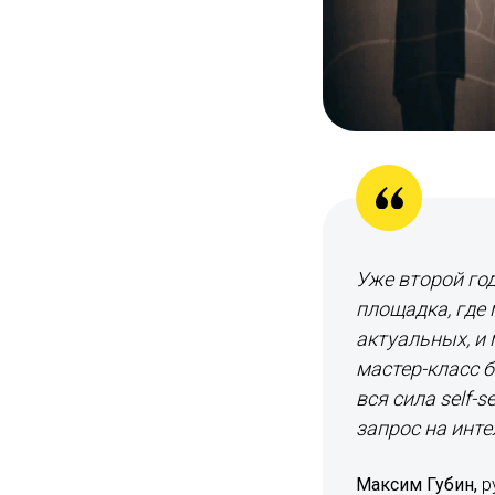
Уже второй год
площадка, где
актуальных, и 
мастер-класс б
вся сила self-s
запрос на инт
Максим Губин,
ру