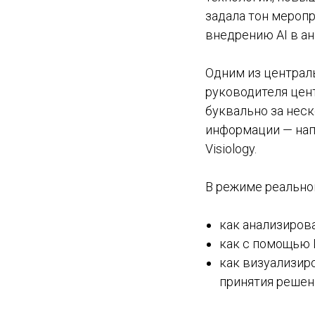
задала тон мероп
внедрению AI в ан
Одним из централ
руководителя цент
буквально за нес
информации — напр
Visiology.
В режиме реально
как анализиров
как с помощью 
как визуализир
принятия решен