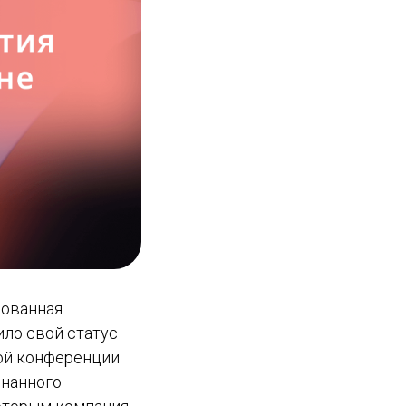
зованная
ило свой статус
мой конференции
знанного