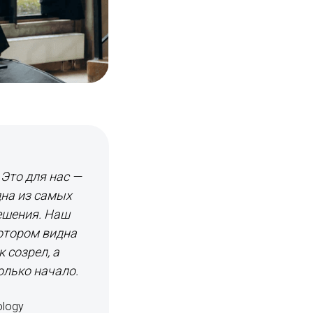
 Это для нас —
дна из самых
решения. Наш
котором видна
к созрел, а
олько начало.
ology