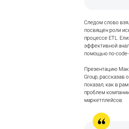
Следом слово взял
посвящён роли ис
процессе ETL. Ел
эффективной анали
помощью no-code-и
Презентацию Макс
Group, рассказав 
показал, как в ра
проблем компании
маркетплейсов: