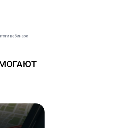
итоги вебинара
ОМОГАЮТ
И