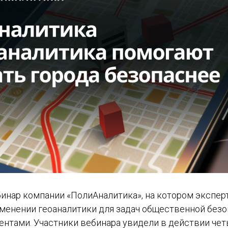
бинар компании «ПолиАналитика», на котором экспер
менении геоаналитики для задач общественной безо
ентами. Участники вебинара увидели в действии че