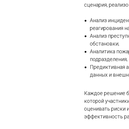
сценария, реализо
Анализ инциден
реагирования на
Анализ преступ
обстановки;
Аналитика пожа
подразделения;
Предиктивная а
данных и внешн
Каждое решение б
которой участник
оценивать риски 
эффективность ра