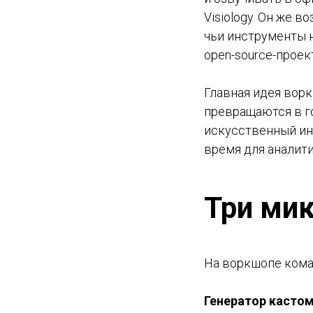
Visiology. Он же 
чьи инструменты 
open-source-проек
Главная идея ворк
превращаются в г
искусственный ин
время для аналит
Три мик
На воркшопе коман
Генератор кастом