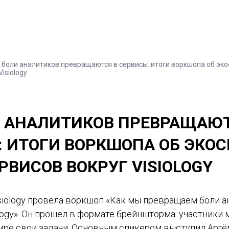
к боли аналитиков превращаются в сервисы: итоги воркшопа об эк
isiology
И АНАЛИТИКОВ ПРЕВРАЩАЮТ
: ИТОГИ ВОРКШОПА ОБ ЭКО
ВИСОВ ВОКРУГ VISIOLOGY
siology провела воркшоп «Как мы превращаем боли а
logy». Он прошёл в формате брейншторма: участники м
фире свои задачи. Основным спикером выступил Артё