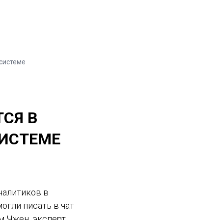
осистеме
СЯ В
СИСТЕМЕ
налитиков в
огли писать в чат
м Чжен, эксперт