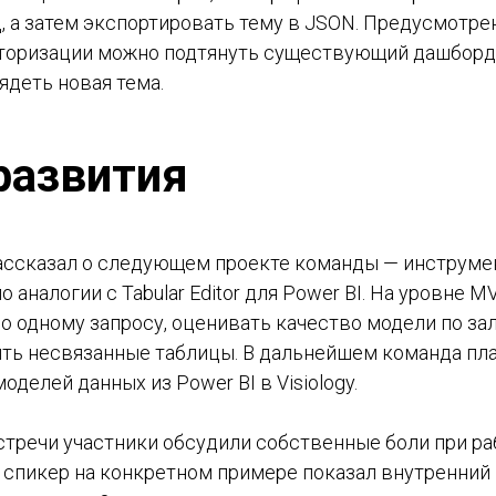
, а затем экспортировать тему в JSON. Предусмотре
авторизации можно подтянуть существующий дашборд 
ядеть новая тема.
развития
ассказал о следующем проекте команды — инструмен
 аналогии с Tabular Editor для Power BI. На уровне M
о одному запросу, оценивать качество модели по з
ить несвязанные таблицы. В дальнейшем команда пл
оделей данных из Power BI в Visiology.
стречи участники обсудили собственные боли при раб
 спикер на конкретном примере показал внутренний 