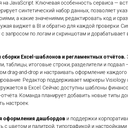
 на JavaScript. Ключевая особенность сервиса — вс
ерирует синтетический набор данных, позволяет указ
иями, а какие значениями, редактировать код и сра
ружая виджет в BI и обратно для каждой проверки. С
 с запросом по логам и скриншотам и дорабатывает
 сборки Excel-шаблонов и регламентных отчётов.
ли, таблицы, итоговые строки, разделители и подвал
м drag-and-drop и настраивать оформление каждого
ование. Редактор поддерживает маркеры Visiology и
ружается в Excel. Сейчас доступны шаблоны финанс
-отчёта. Команда планирует добавить новые типы д
ть настроек.
ля оформления дашбордов
и поддержки корпоративн
ь с цветом и палитрой, типографикой и настройками