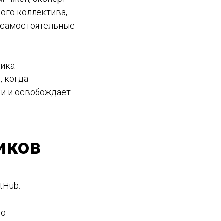
мого коллектива,
к самостоятельные
тика
, когда
ки и освобождает
иков
tHub.
го