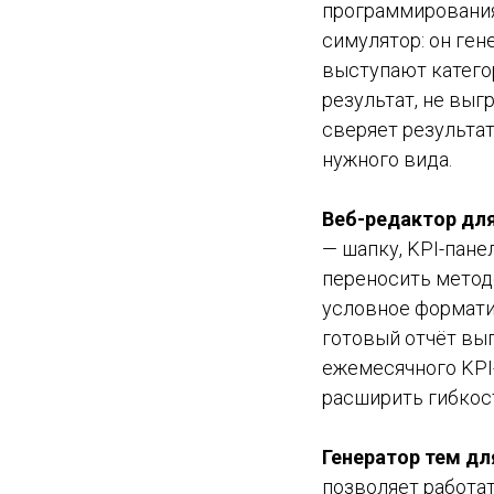
программирования
симулятор: он ген
выступают категор
результат, не выг
сверяет результат
нужного вида.
Веб-редактор для
— шапку, KPI-пане
переносить методо
условное форматир
готовый отчёт выг
ежемесячного KPI
расширить гибкос
Генератор тем д
позволяет работат