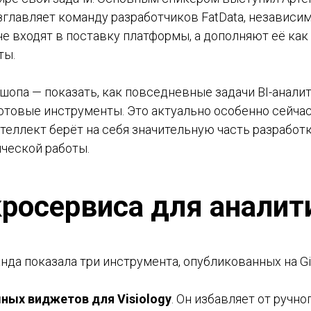
возглавляет команду разработчиков FatData, независи
не входят в поставку платформы, а дополняют её ка
ты.
шопа — показать, как повседневные задачи BI-анали
отовые инструменты. Это актуально особенно сейчас
теллект берёт на себя значительную часть разработ
ической работы.
росервиса для аналит
да показала три инструмента, опубликованных на Gi
ных виджетов для Visiology
. Он избавляет от ручно