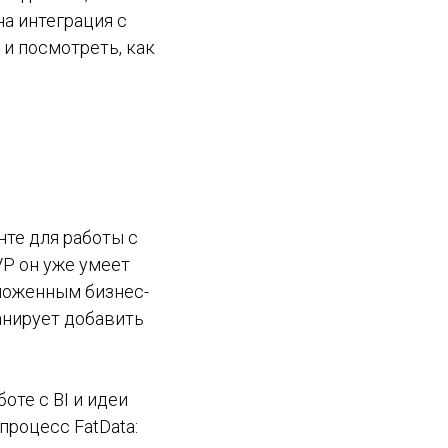
на интеграция с
и посмотреть, как
те для работы с
VP он уже умеет
аложенным бизнес-
анирует добавить
оте с BI и идеи
процесс FatData: