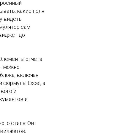
троенный
ывать, какие поля
зу видеть
имулятор сам
 виджет до
Элементы отчёта
 — можно
 блока, включая
 формулы Excel, а
ового и
окументов и
ого стиля. Он
 виджетов,