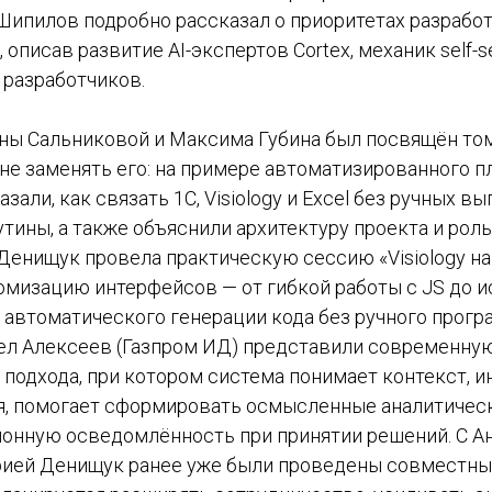
 Шипилов подробно рассказал о приоритетах разрабо
, описав развитие AI-экспертов Cortex, механик self-s
 разработчиков.
ны Сальниковой и Максима Губина был посвящён тому
а не заменять его: на примере автоматизированного 
зали, как связать 1С, Visiology и Excel без ручных вы
тины, а также объяснили архитектуру проекта и рол
Денищук провела практическую сессию «Visiology на
томизацию интерфейсов — от гибкой работы с JS до 
 автоматического генерации кода без ручного прогр
ел Алексеев (Газпром ИД) представили современн
 подхода, при котором система понимает контекст, 
я, помогает сформировать осмысленные аналитичес
онную осведомлённость при принятии решений. С А
ей Денищук ранее уже были проведены совместные