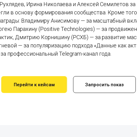
Рухлядев, Ирина Николаева и Алексей Семилетов за 
егли в основу формирования сообщества. Кроме того
аграды: Владимиру Анисимову — за масштабный вкла
ргею Парахину (Positive Technologies) — за продвиже
ктик, Дмитрию Корнишину (РСХБ) — за развитие масс
итневой — за популяризацию подхода «Данные как ак
за профессиональный Telegram-канал года.
Перейти к кейсам
Запросить показ