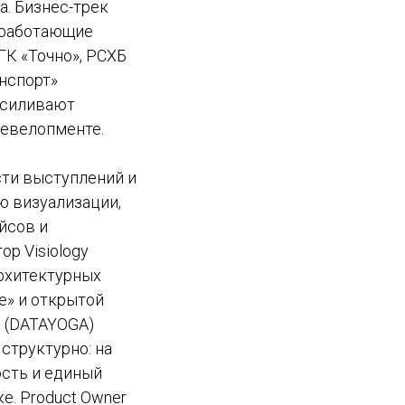
. Бизнес-трек
и работающие
ГК «Точно», РСХБ
нспорт»
усиливают
девелопменте.
ти выступлений и
ю визуализации,
йсов и
р Visiology
архитектурных
е» и открытой
 (DATAYOGA)
структурно: на
ость и единый
е. Product Owner