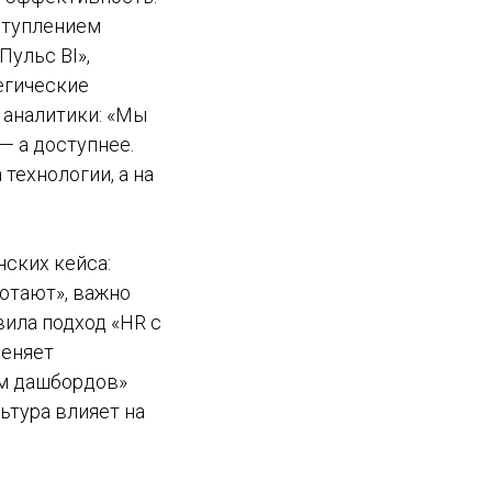
ступлением
Пульс BI»,
егические
 аналитики: «Мы
— а доступнее.
технологии, а на
ских кейса:
ботают», важно
ила подход «HR с
меняет
ом дашбордов»
ьтура влияет на