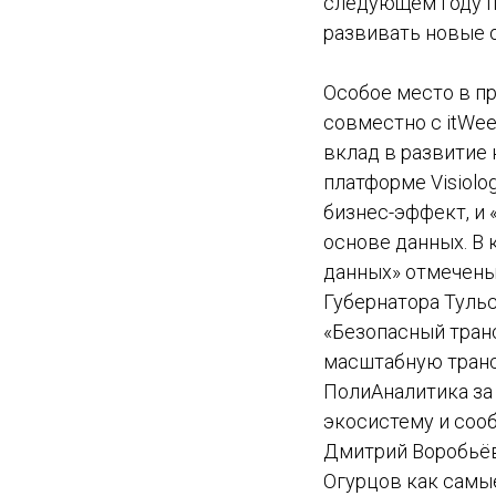
следующем году п
развивать новые 
Особое место в п
совместно с itWe
вклад в развитие 
платформе Visiol
бизнес-эффект, и 
основе данных. В 
данных» отмечены
Губернатора Туль
«Безопасный транс
масштабную транс
ПолиАналитика за
экосистему и сооб
Дмитрий Воробьёв
Огурцов как самые