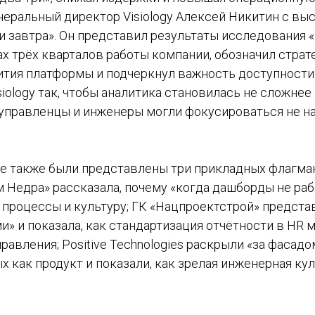
неральный директор Visiology Алексей Никитин с вы
я и завтра». Он представил результаты исследования «
ах трёх кварталов работы компании, обозначил страт
ития платформы и подчеркнул важность доступности
iology так, чтобы аналитика становилась не сложнее 
управленцы и инженеры могли фокусироваться не на 
е также были представлены три прикладных флагман
 Недра» рассказала, почему «когда дашборды не ра
процессы и культуру; ГК «Нацпроектстрой» представ
» и показала, как стандартизация отчётности в HR 
авления; Positive Technologies раскрыли «за фасад
х как продукт и показали, как зрелая инженерная кул