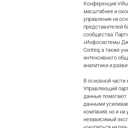
Конференция ViRus
масштабнее и око
управления на осн
представителей би
сообщества. Партн
«Инфосистемы Джет»
Conteq, а также у
интенсивного общ
аналитики и разви
В основной части
Управляющий партн
данные помогают п
данными усиливае
компаний, но и на
независимый экспе
«окупиться на ра