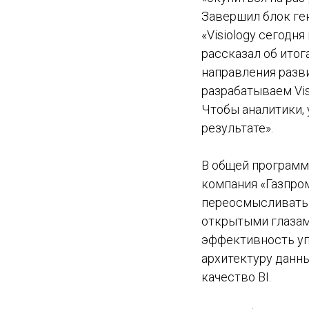
Завершил блок ге
«Visiology сегодн
рассказал об итог
направления разв
разрабатываем Vis
Чтобы аналитики, 
результате».
В общей программ
компания «Газпром
переосмысливать 
открытыми глазами
эффективность упр
архитектуру данны
качество BI.