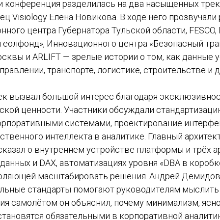
и конференция разделилась на два насыщенных трека
ц Visiology Елена Новикова. В ходе него прозвучал
нного центра Губернатора Тульской области, FESCO, 
геолфонд», Инновационного центра «Безопасный тра
сквы и ARLIFT — зрелые истории о том, как данные 
правлении, транспорте, логистике, строительстве и 
ек вызвал большой интерес благодаря эксклюзивнос
ской ценности. Участники обсуждали стандартизаци
корпоративными системами, проектирование интерфе
твенного интеллекта в аналитике. Главный архитекто
сказал о внутреннем устройстве платформы и трёх 
данных и DAX, автоматизациях уровня «DBA в коробк
воляющей масштабировать решения. Андрей Демидов
уальные стандарты помогают руководителям мыслить 
ия самолётом он объяснил, почему минимализм, ясн
становятся обязательными в корпоративной аналитик