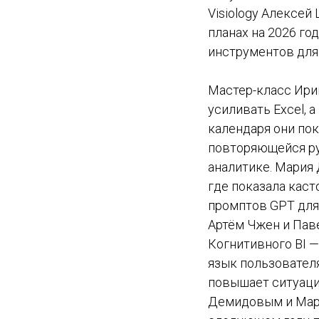
Visiology Алексей
планах на 2026 год
инструментов для
Мастер-класс Ири
усиливать Excel, 
календаря они пока
повторяющейся ру
аналитике. Мария 
где показала кас
промптов GPT для
Артём Чжен и Пав
Когнитивного BI —
язык пользовател
повышает ситуаци
Демидовым и Мари