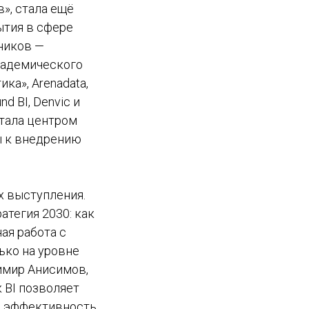
», стала ещё
ытия в сфере
тников —
академического
ка», Arenadata,
d BI, Denvic и
стала центром
ы к внедрению
х выступления.
атегия 2030: как
ая работа с
ько на уровне
димир Анисимов,
 BI позволяет
ю эффективность.