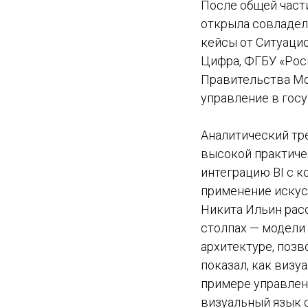
После общей част
открыла совладеле
кейсы от Ситуацио
Цифра, ФГБУ «Рос
Правительства Мо
управление в госу
Аналитический тр
высокой практиче
интеграцию BI с 
применение искусс
Никита Ильин рас
столпах — модели 
архитектуре, поз
показал, как виз
примере управлен
визуальный язык 