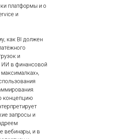
тки платформы и о
ervice и
, как BI должен
платёжного
грузок и
ь ИИ в финансовой
 максималках»,
использования
аммирования.
ую концепцию
интерпретирует
кие запросы и
ндреем
 вебинары, и в