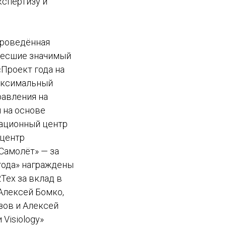
кспертизу и
проведённая
внесшие значимый
«Проект года на
максимальный
равления на
 на основе
уационный центр
 центр
Самолёт» — за
года» награждены
Тех за вклад в
 Алексей Бомко,
зов и Алексей
Visiology»