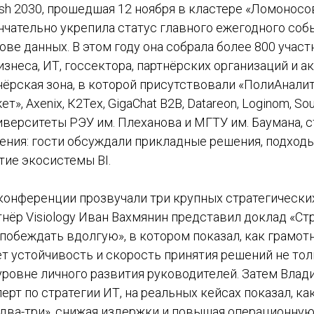
h 2030, прошедшая 12 ноября в кластере «Ломоносов
нчательно укрепила статус главного ежегодного соб
ове данных. В этом году она собрала более 800 учас
знеса, ИТ, госсектора, партнёрских организаций и 
ёрская зона, в которой присутствовали «ПолиАналити
, Axenix, К2Тех, GigaChat B2B, Datareon, Loginom, Soun
ниверситеты РЭУ им. Плеханова и МГТУ им. Баумана, 
ения: гости обсуждали прикладные решения, подход
тие экосистемы BI.
 конференции прозвучали три крупных стратегически
ёр Visiology Иван Вахмянин представил доклад «Стр
обеждать вдолгую», в котором показал, как грамотн
т устойчивость и скорость принятия решений не тол
 уровне личного развития руководителей. Затем Вла
рт по стратегии ИТ, на реальных кейсах показал, как
з-два-три», снижая издержки и повышая операционну