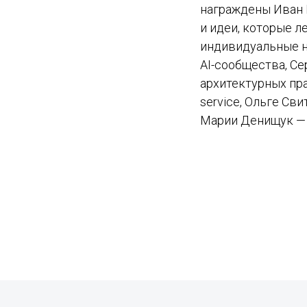
награждены Иван 
и идеи, которые л
индивидуальные н
AI-сообщества, Се
архитектурных пра
service, Ольге Св
Марии Денищук — 