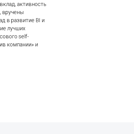
вклад, активность
, вручены
д в развитие BI и
ние лучших
ового self-
тив компании» и