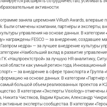
ланируется расширять сотрудничество, усиливать э
образовательные активности.
рограмме заняла церемония ViRush Awards, впервые 
ek. Были отмечены компании, партнёры и эксперты, 
культуры управления на основе данных. В категории 
ogy» награждены FESCO — за внедрение, создавшее 
«Газпром недра» — за лучшее внедрение культуры уп
категории «Наибольший вклад в развитие управления
 ГК «Нацпроектстрой» за лучшую HR-аналитику, Сит
ской области как умный регион года, Инновационный
порт» — за внедрение в сфере транспорта и Группа «
формацию на основе данных. В категории «Партнёр 
 самый большой объем реализованных проектов и К2
щество. В категории «Эксперты Visiology» отмечены
, Никита Чистяков, Вадим Крысин, Александр Чикри
 активные эксперты сообщества. В категории «Герои 