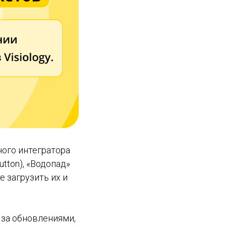
ого интегратора
tton), «Водопад»
те загрузить их и
 за обновлениями,