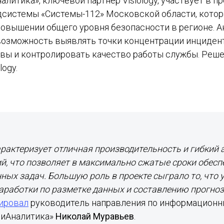
литика», ключевой партнер Visiology, участвует в п
дсистемы «Системы-112» Московской области, котор
повышении общего уровня безопасности в регионе. А
возможность выявлять точки концентрации инцидент
вы и контролировать качество работы службы. Реше
logy.
рактеризует отличная производительность и гибкий 
й, что позволяет в максимально сжатые сроки обесп
ных задач. Большую роль в проекте сыграло то, что у 
аработки по разметке данных и составлению прогно
ировал
руководитель направления по информацион
лиАналитика»
Николай Муравьев
.