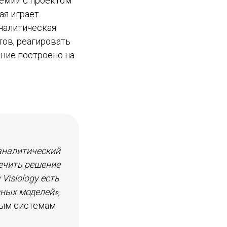
ремии с проектом
ая играет
налитическая
ов, реагировать
ние построено на
аналитический
ечить решение
Visiology есть
зных моделей»
,
ным системам