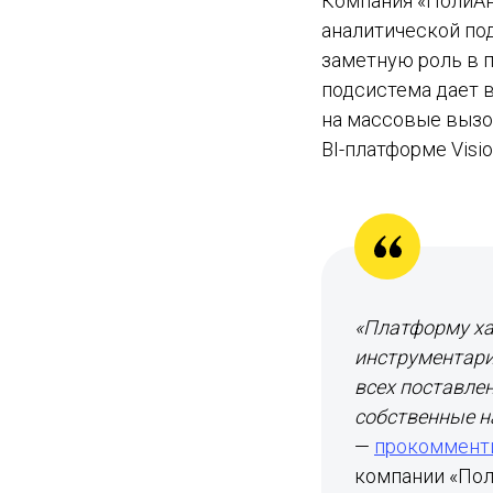
Компания «ПолиАна
аналитической по
заметную роль в 
подсистема дает 
на массовые вызо
BI-платформе Visio
«Платформу ха
инструментари
всех поставлен
собственные н
—
прокоммент
компании «По