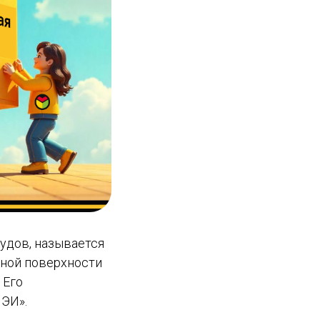
Рудов, называется
зной поверхности
 Его
ЭИ».