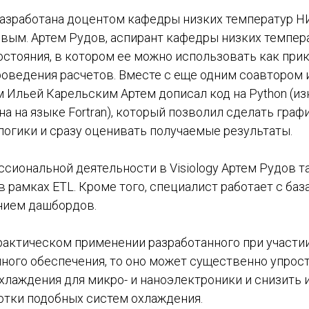
азработана доцентом кафедры низких температур 
вым. Артем Рудов, аспирант кафедры низких темпер
остояния, в котором ее можно использовать как при
роведения расчетов. Вместе с еще одним соавтором 
 Ильей Карельским Артем дописал код на Python (из
а на языке Fortran), который позволил сделать граф
логики и сразу оценивать получаемые результаты.
сиональной деятельности в Visiology Артем Рудов т
 в рамках ETL. Кроме того, специалист работает с ба
нием дашбордов.
практическом применении разработанного при участи
много обеспечения, то оно может существенно упрос
хлаждения для микро- и наноэлектроники и снизить
отки подобных систем охлаждения.