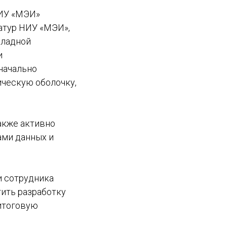
НИУ «МЭИ»
атур НИУ «МЭИ»,
кладной
и
начально
ическую оболочку,
акже активно
зами данных и
и сотрудника
тить разработку
 итоговую