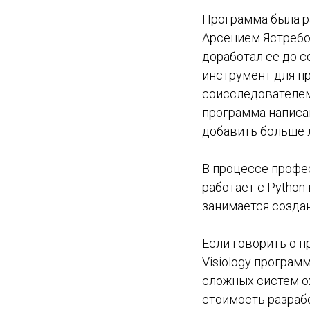
Программа была р
Арсением Ястребо
доработал ее до с
инструмент для п
соисследователем
программа написан
добавить больше 
В процессе профес
работает с Python
занимается созда
Если говорить о 
Visiology програм
сложных систем о
стоимость разраб