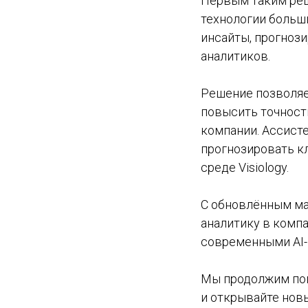
Первым таким ре
технологии больш
инсайты, прогноз
аналитиков.
Решение позволяет
повысить точност
компании. Ассист
прогнозировать к
среде Visiology.
С обновлённым ма
аналитику в компа
современными AI-
Мы продолжим поп
и открывайте новы