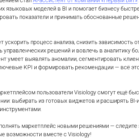
шением стал
AI-ассистент от компании «Первый Бит»
их языковых моделей в BI и помогает бизнесу быстр
ировать показатели и принимать обоснованные решен
 ускорить процесс анализа, снизить зависимость от
ь управленческих решений и вовлечь в аналитику б
ент умеет выявлять аномалии, сегментировать клиен
лючевые KPI и формировать рекомендации — всё это
ркетплейсом пользователи Visiology смогут ещё бы
нии: выбирать из готовых виджетов и расширять BI
инструментами.
олнять маркетплейс новыми решениями — следите 
е возможности вместе с Visiology!