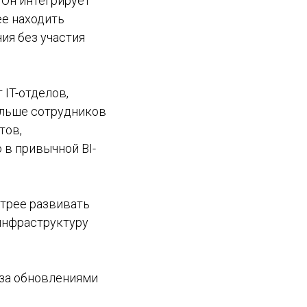
. Он интегрирует
ее находить
ия без участия
 IT-отделов,
ольше сотрудников
тов,
 в привычной BI-
стрее развивать
-инфраструктуру
за обновлениями