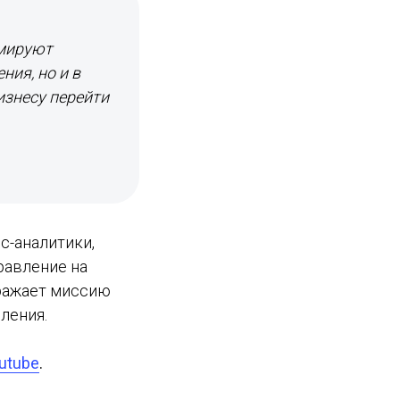
рмируют
ния, но и в
изнесу перейти
с-аналитики,
равление на
тражает миссию
ления.
utube
.