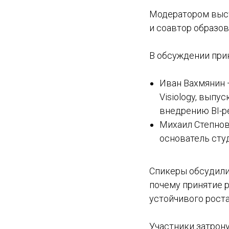
Модератором выс
и соавтор образо
В обсуждении прин
Иван Вахмянин 
Visiology, вып
внедрению BI-р
Михаил Степнов
основатель студ
Спикеры обсудили
почему принятие 
устойчивого роста
Участники затрон