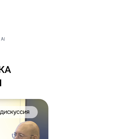
 AI
КА
I