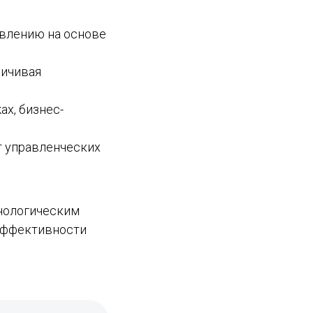
авлению на основе
личивая
ах, бизнес-
т управленческих
хнологическим
 эффективности