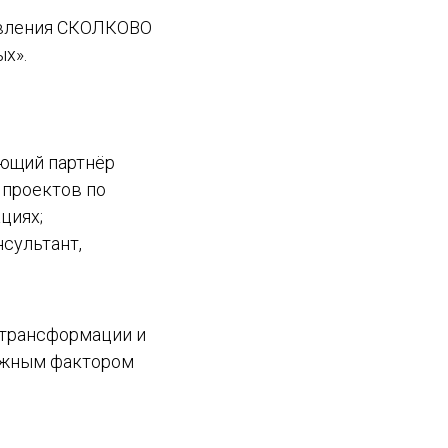
авления СКОЛКОВО
х».
яющий партнёр
 проектов по
циях;
сультант,
 трансформации и
важным фактором