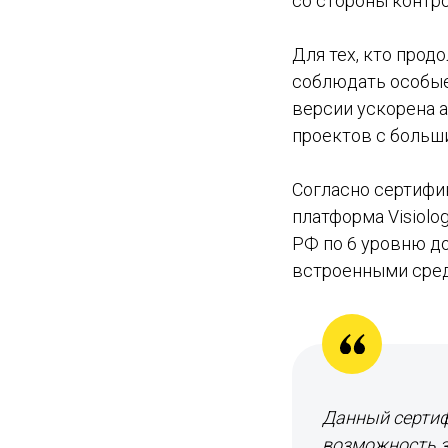
со стороны контр
Для тех, кто прод
соблюдать особые 
версии ускорена а
проектов с больш
Согласно сертифик
платформа Visiol
РФ по 6 уровню д
встроенными сред
Данный сертифи
возможность за