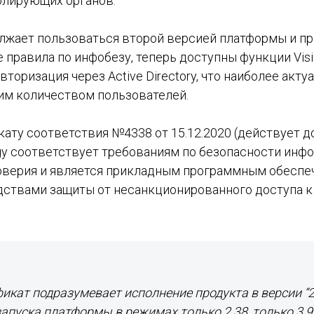
олирующих органов.
олжает пользоваться второй версией платформы и пр
правила по инфобезу, теперь доступны функции Visiol
вторизация через Active Directory, что наиболее акту
им количеством пользователей.
ату соответствия №4338 от 15.12.2020 (действует до
ogy соответствует требованиям по безопасности ин
оверия и является прикладным программным обеспе
ствами защиты от несанкционированного доступа к
кат подразумевает исполнение продукта в версии “2.3
пуска платформы в режимах только 2.38, только 3.9, 2