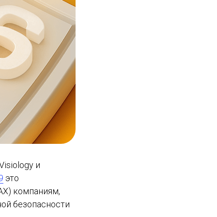
isiology и
9
это
AX) компаниям,
ой безопасности