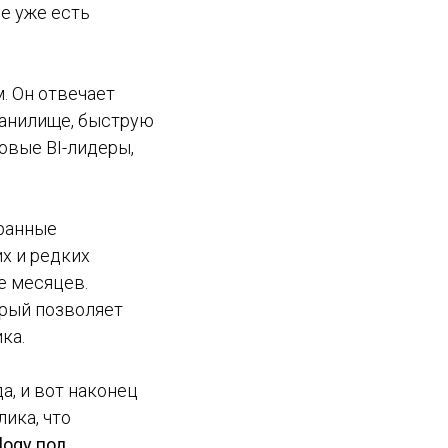
де уже есть
 Он отвечает
ранилище, быструю
овые BI-лидеры,
ранные
х и редких
е месяцев.
рый позволяет
ка.
а, и вот наконец
ика, что
logy под