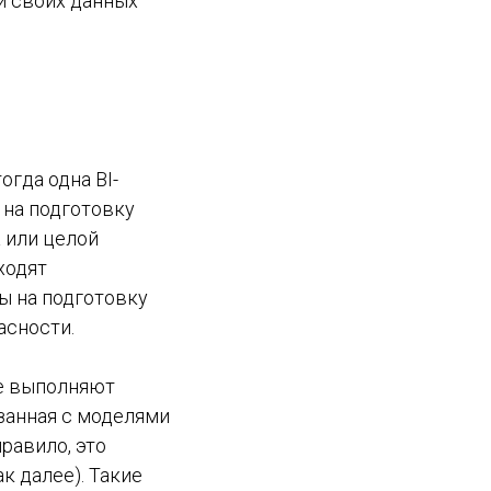
и своих данных
гда одна BI-
 на подготовку
а или целой
ходят
ы на подготовку
асности.
ые выполняют
язанная с моделями
равило, это
ак далее). Такие