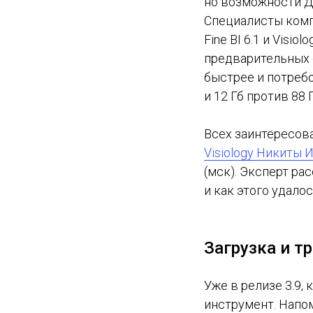
но возможности Д
Специалисты комп
Fine BI 6.1 и Visi
предварительных о
быстрее и потребо
и 12 Гб против 88 
Всех заинтересов
Visiology Никиты 
(мск). Эксперт ра
и как этого удало
Загрузка и т
Уже в релизе 3.9, 
инструмент. Напо