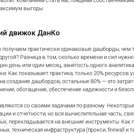
озволит компаниям стать настоящими собственникам
максимум выгоды.
ий движок ДанКо
 получаем практически одинаковые дашборды, чем то
ругой? Разница в том, сколько времени и сил нужно
дин день или один месяц, занятость одного аналитик
и. Как показывает практика, только 20% ресурсов у
на создание дашбордов, остальные 80% — это затрат
нение, обогащение, обеспечение надежности и безоп
авляются со своими задачами по-разному. Некотор
ции и отчетности, но вся вычислительная часть, св
ых, перекладывается на внешние инструменты. Как п
ых, техническая инфраструктура (прокси, firewall и т