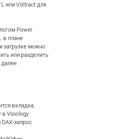
 или ViXtract для
алогом Power
L в плане
и загрузке можно
нить или разделить
 далее.
ится вкладка,
в Visiology
 DAX-запрос.
 МойОфис.