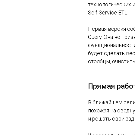
технологических и
Self-Service ETL.
Первая версия со
Query. Она не при
функциональности,
будет сделать вес
столбцы, очистить
Прямая работ
В ближайшем релиз
похожая на сводну
и решать свои зад
В перспективе — 