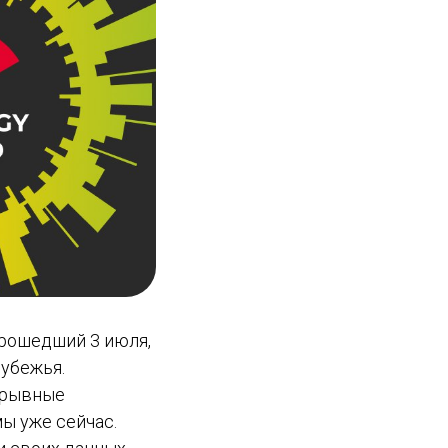
 прошедший 3 июля,
рубежья.
орывные
ы уже сейчас.