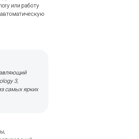
ory или работу
т автоматическую
правляющий
logy 3,
из самых ярких
ы,