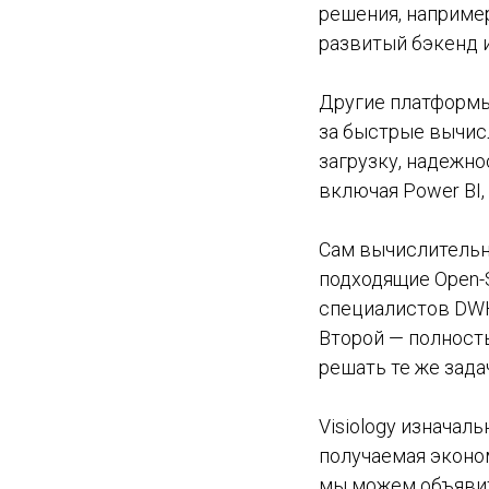
решения, например
развитый бэкенд и
Другие платформы
за быстрые вычис
загрузку, надежно
включая Power BI, Q
Сам вычислительн
подходящие Open-
специалистов DWH
Второй — полност
решать те же зада
Visiology изначаль
получаемая эконо
мы можем объяви