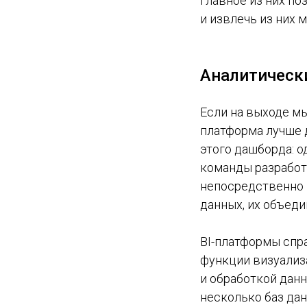
Главное из них п
и извлечь из них 
Аналитическ
Если на выходе мы
платформа лучше д
этого дашборда: о
команды разработк
непосредственно 
данных, их объеди
BI-платформы спр
функции визуализа
и обработкой данн
несколько баз данн