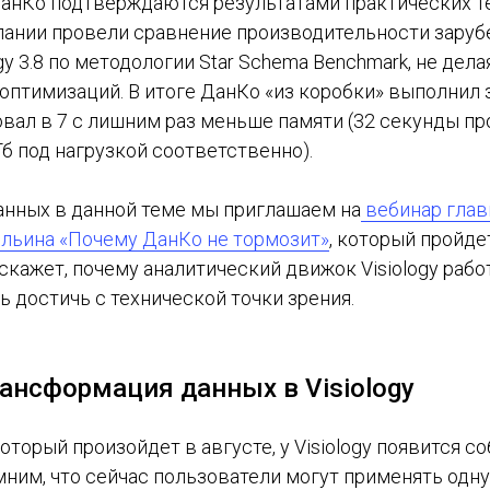
анКо подтверждаются результатами практических т
ании провели сравнение производительности зару
ology 3.8 по методологии Star Schema Benchmark, не дел
птимизаций. В итоге ДанКо «из коробки» выполнил за
вал в 7 с лишним раз меньше памяти (32 секунды пр
Гб под нагрузкой соответственно).
анных в данной теме мы приглашаем на
вебинар глав
Ильина «Почему ДанКо не тормозит»
, который пройде
сскажет, почему аналитический движок Visiology рабо
сь достичь с технической точки зрения.
рансформация данных в Visiology
который произойдет в августе, у Visiology появится 
мним, что сейчас пользователи могут применять одн