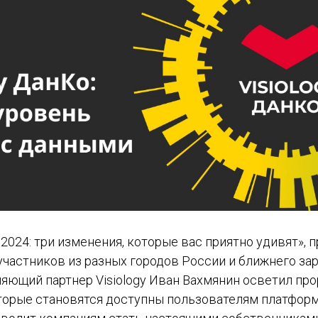
y 2024: три изменения, которые вас приятно удивят»,
участников из разных городов России и ближнего за
ляющий партнер Visiology Иван Вахмянин осветил пр
торые становятся доступны пользователям платформ