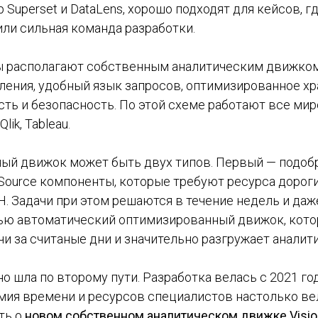
 Superset и DataLens, хорошо подходят для кейсов, г
ли сильная команда разработки.
 располагают собственным аналитическим движком.
ления, удобный язык запросов, оптимизированное х
сть и безопасность. По этой схеме работают все мир
lik, Tableau.
ый движок может быть двух типов. Первый — подоб
Source компоненты, которые требуют ресурса дороги
. Задачи при этом решаются в течение недель и даж
ью автоматический оптимизированный движок, кото
чи за считаные дни и значительно разгружает аналити
но шла по второму пути. Разработка велась с 2021 год
мия времени и ресурсов специалистов настолько вел
ть о
новом собственном аналитическом движке Visio