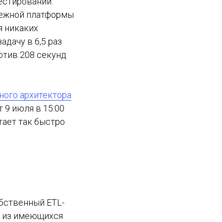
естирований.
бежной платформы
ая никаких
дачу в 6,5 раз
отив 208 секунд
ного архитектора
т 9 июля в 15:00
тает так быстро
собственный ETL-
у из имеющихся