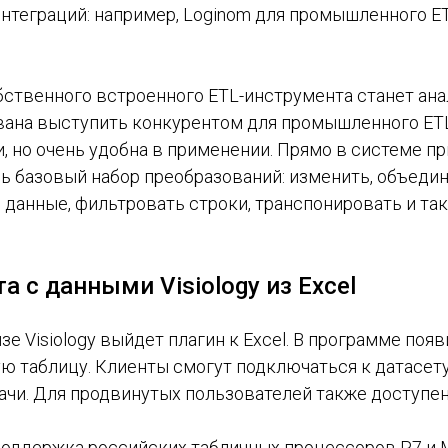
нтеграций: например, Loginom для промышленного ETL
бственного встроенного ETL-инструмента станет ан
звана выступить конкурентом для промышленного ET
 но очень удобна в применении. Прямо в системе пр
ь базовый набор преобразований: изменить, объеди
 данные, фильтровать строки, транспонировать и так
а с данными Visiology из Excel
е Visiology выйдет плагин к Excel. В программе появ
ю таблицу. Клиенты смогут подключаться к датасету 
ачи. Для продвинутых пользователей также доступен
поддержка российских табличных процессоров Р7 и