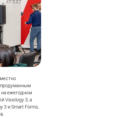
вместно
и продуманным
, на ежегодном
Visiology 3, а
 3 и Smart Forms,
в.