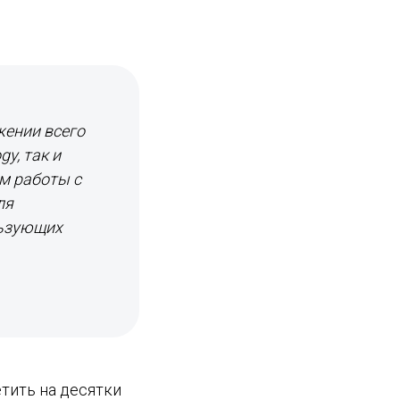
жении всего
y, так и
м работы с
ля
льзующих
тить на десятки