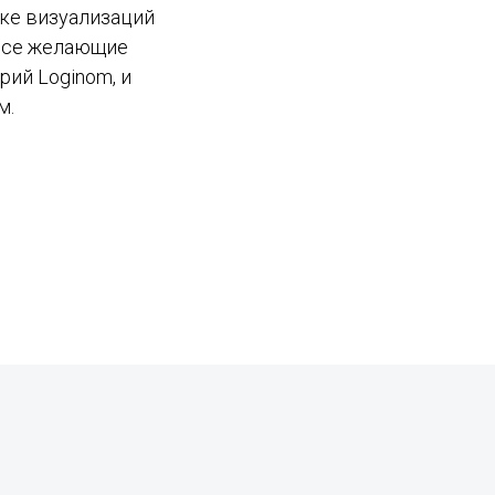
вке визуализаций
 все желающие
рий Loginom, и
м.