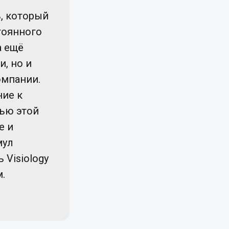
ь, который
тоянного
а ещё
, но и
омпании.
ние к
ью этой
е и
мул
 Visiology
.