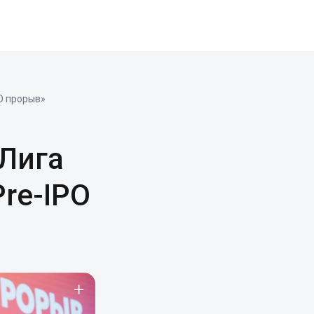
PO прорыв»
«Лига
re-IPO