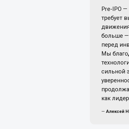
Pre-IPO —
требует в
движения
больше — 
перед ин
Мы благо
технолог
сильной 
увереннос
продолжат
как лидер
—
Алексей Н