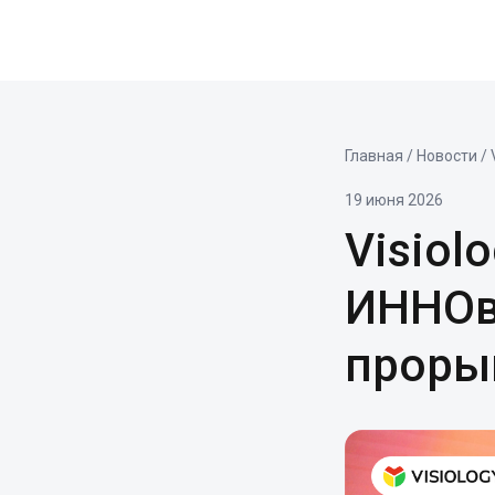
Главная
/
Новости
/ 
19 июня 2026
Visiol
ИННОв
проры