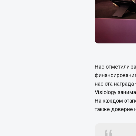
Нас отметили з
финансирования
нас эта награда
Visiology зани
На каждом этапе
также доверие 