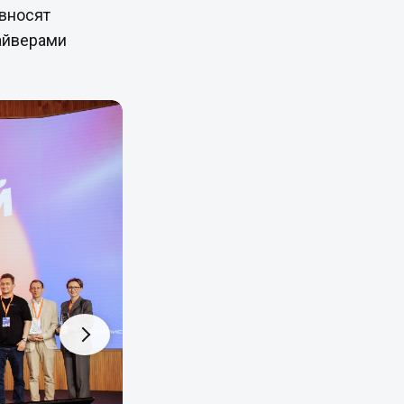
 вносят
айверами