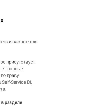
ех
ически важные для
орое присутствует
аёт полные
 по праву
elf-Service BI,
га.
y в разделе