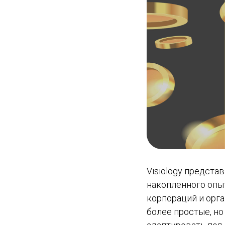
Visiology предст
накопленного опыт
корпораций и орг
более простые, н