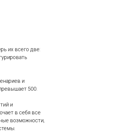
ь их всего две:
игурировать
ценариев и
превышает 500.
тий и
ючает в себя все
нные возможности,
стемы.