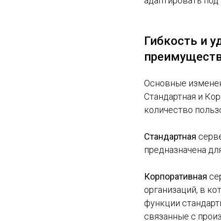
адаптировать под
Гибкость и 
преимущест
Основные изменен
Стандартная и Кор
количество польз
Стандартная
серв
предназначена для
Корпоративная
се
организаций, в ко
функции стандарт
связанные с прои