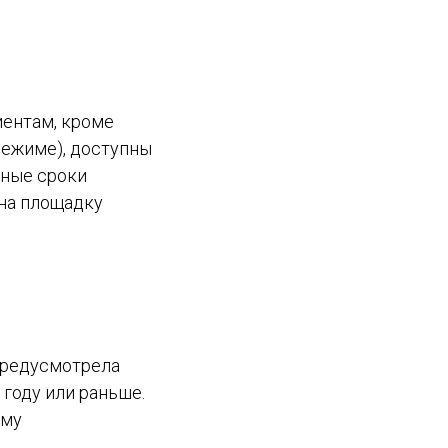
иентам, кроме
режиме), доступны
нные сроки
на площадку
 предусмотрела
году или раньше.
ему