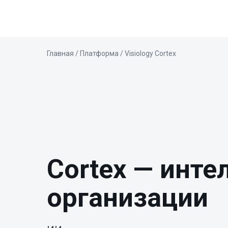
Главная
/ Платформа / Visiology Cortex
Cortex — инте
организации