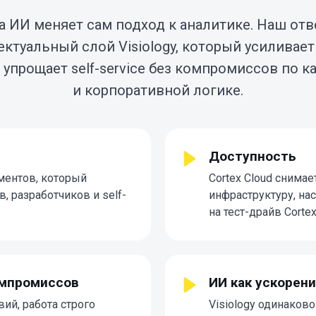
гда ИИ меняет сам подход к аналитике. Наш отв
лектуальный слой Visiology, который усиливает
 упрощает self-service без компромиссов по к
и корпоративной логике.
Доступность
ументов, который
Cortex Cloud снимае
, разработчиков и self-
инфраструктуру, на
на тест-драйв Cortex
омпромиссов
ИИ как ускорен
ий, работа строго
Visiology одинаково