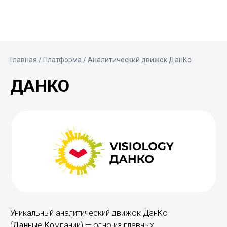
Главная
/ Платформа / Аналитический движок ДанКо
ДАНКО
Уникальный аналитический движок ДанКо
(
Дан
ные
Ко
мпании) — одно из главных