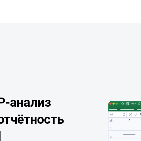
P-анализ
отчётность
l