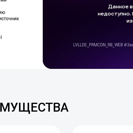
цию
источник
l
ИМУЩЕСТВА