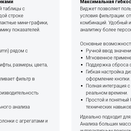
иками
Максимальная гибкос
й таблицы с
Виджет позволяет пол
дой строке
условия фильтрации: о
пактные мини-графики,
комбинаций. Удобный и
мику показателей.
аналитику более персо
Основные возможност
lumn) рядом с
Ручной ввод значений
Мгновенное применен
ифты, размеры, цвета,
Поддержка сброса ф
Гибкая настройка диз
вливает фильтр в
оформление кнопки.
Полная интеграция 
оизводительность
реальном времени.
Простой и понятный
ьного анализа
технических навыков
Идеально подходит для
лонки с агрегатами и
Анализа больших масс
интерактивным поиском