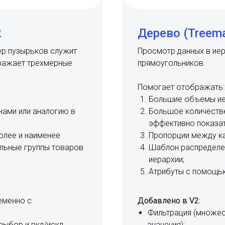
2
Дерево (Treem
ер пузырьков служит
Просмотр данных в ие
ражает трехмерные
прямоугольников.
Помогает отображать:
Большие объемы ие
ами или аналогию в
Большое количеств
эффективно показат
олее и наименее
Пропорции между к
льные группы товаров
Шаблон распределен
иерархии;
Атрибуты с помощью
еменно с
Добавлено в V2:
Фильтрация (множес
выбор и вкл/искл
значения);