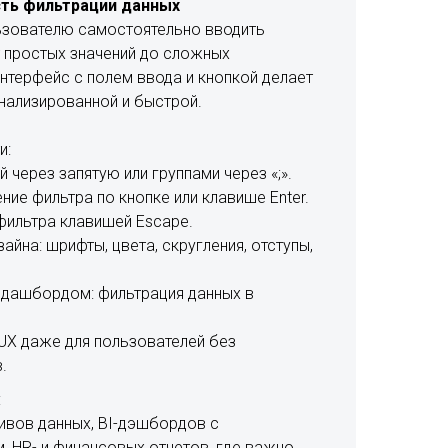
ть фильтрации данных
ьзователю самостоятельно вводить
т простых значений до сложных
нтерфейс с полем ввода и кнопкой делает
нализированной и быстрой.
и:
 через запятую или группами через «;».
ие фильтра по кнопке или клавише Enter.
ильтра клавишей Escape.
айна: шрифты, цвета, скругления, отступы,
с дашбордом: фильтрация данных в
 UX даже для пользователей без
.
:
ивов данных, BI-дэшбордов с
, HR- и финансовых отчетов, где важно