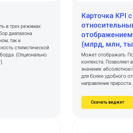
Карточка KPI 
относительн
ть в трех режимах:
ыбор диапазона
отображением
ом, так и
(млрд, млн, ты
ность стилистической
шборда. (Опционально
Может отображать: По
).
контекста. Позволяет 
значения: абсолютное/
для более удобного от
направление прироста.
Скачать виджет