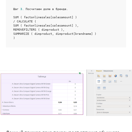
Шаг 
3.
 Посчитаем долю в бренде.

SUM ( factonlinesales[salesamount] )

/ CALCULATE (

SUM ( factonlinesales[salesamount] ),

REMOVEFILTERS ( dimproduct ),

SUMMARIZE ( dimproduct, dimproduct[brandname] )

)