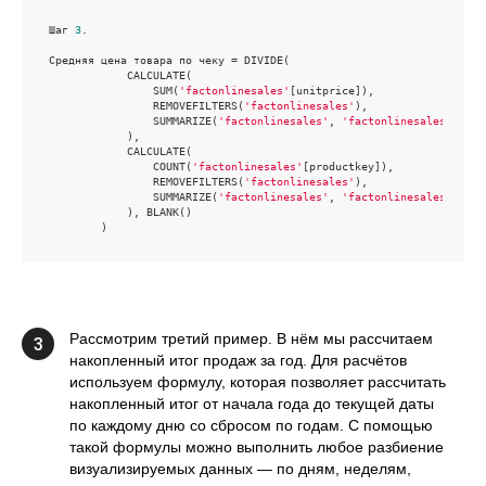
Шаг 
3
. 

Средняя цена товара по чеку = DIVIDE(

            CALCULATE(

                SUM(
'factonlinesales'
[unitprice]),

                REMOVEFILTERS(
'factonlinesales'
),

                SUMMARIZE(
'factonlinesales'
, 
'factonlinesales'
[sale
            ),

            CALCULATE(

                COUNT(
'factonlinesales'
[productkey]),

                REMOVEFILTERS(
'factonlinesales'
),

                SUMMARIZE(
'factonlinesales'
, 
'factonlinesales'
[sale
            ), BLANK()

        )
Рассмотрим третий пример. В нём мы рассчитаем
3
накопленный итог продаж за год. Для расчётов
используем формулу, которая позволяет рассчитать
накопленный итог от начала года до текущей даты
по каждому дню со сбросом по годам. С помощью
такой формулы можно выполнить любое разбиение
визуализируемых данных — по дням, неделям,