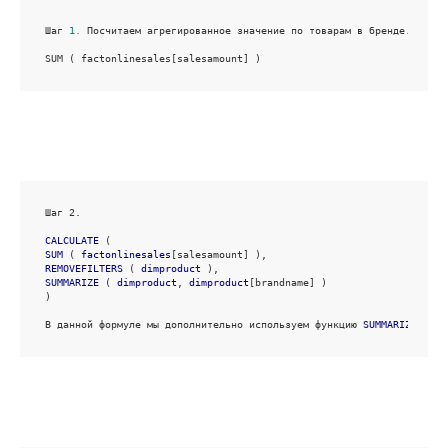
Шаг 
1.
 Посчитаем агрегированное значение по товарам в бренде.

SUM ( factonlinesales[salesamount] )
Шаг 2. 

CALCULATE
SUM
 ( 
factonlinesales
[salesamount]
REMOVEFILTERS
 ( 
dimproduct
SUMMARIZE
 ( 
dimproduct
, 
dimproduct
[brandname]
 )

) 

В данной формуле мы дополнительно используем функцию 
SUMMARIZE
 в ко