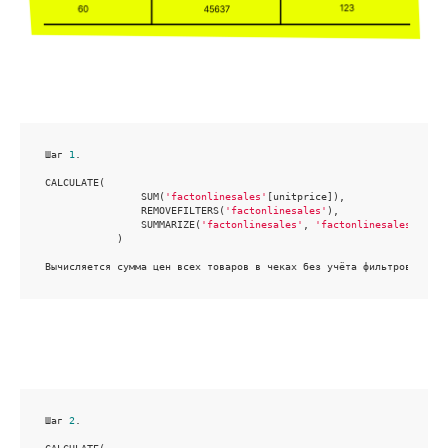
Шаг 
1
. 

CALCULATE(

                SUM(
'factonlinesales'
[unitprice]),

                REMOVEFILTERS(
'factonlinesales'
),

                SUMMARIZE(
'factonlinesales'
, 
'factonlinesales'
[sale
            )

Вычисляется сумма цен всех товаров в чеках без учёта фильтров (REMO
Шаг 
2
. 
