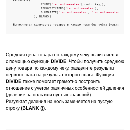
CALCULATE(

                COUNT(
'factonlinesales'
[productkey]),

                REMOVEFILTERS(
'factonlinesales'
),

                SUMMARIZE(
'factonlinesales'
, 
'factonlinesales'
[sale
            ), BLANK()

Вычисляется количество товаров в каждом чеке без учёта фильтров. Дл
Средняя цена товара по каждому чеку вычисляется
с помощью функции
DIVIDE
. Чтобы получить среднюю
цену товара по каждому чеку, разделите результат
первого шага на результат второго шага. Функция
DIVIDE
также помогает грамотно построить
отношение с учетом различных особенностей деления
(деление на ноль или пустых значений).
Результат деления на ноль заменяется на пустую
строку
(BLANK ())
.