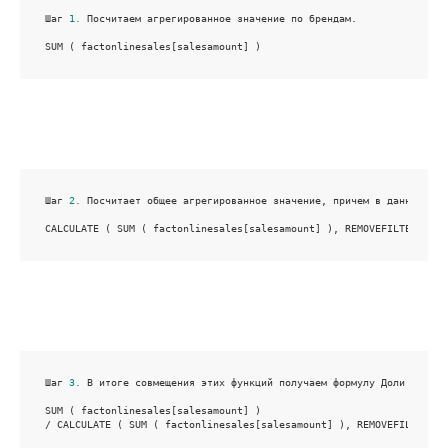
Шаг 
1.
 Посчитаем агрегированное значение по брендам.

SUM ( factonlinesales[salesamount] )
Шаг 
2.
 Посчитает общее агрегированное значение, причем в данной фор
CALCULATE ( SUM ( factonlinesales[salesamount] ), REMOVEFILTERS ( d
Шаг 
3.
 В итоге совмещения этих функций получаем формулу Доли по брен
SUM ( factonlinesales[salesamount] )

/ CALCULATE ( SUM ( factonlinesales[salesamount] ), REMOVEFILTERS (